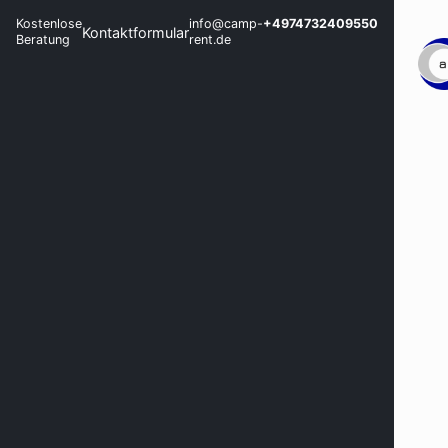
Kostenlose
info@camp-
+4974732409550
Kontaktformular
Beratung
rent.de