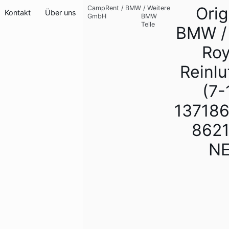
Orig
CampRent
/
BMW
/
Weitere
Kontakt
Über uns
GmbH
BMW
Teile
BMW / 
Ro
Reinlu
(7-
13718
862
N