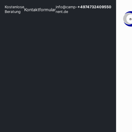
Kostenlose
info@camp-
+4974732409550
Kontaktformular
Beratung
rent.de