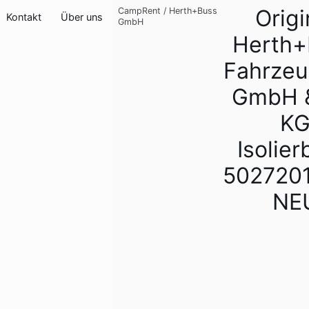
Origi
CampRent
/
Herth+Buss
Kontakt
Über uns
GmbH
Herth+
Fahrzeu
GmbH &
K
Isolie
502720
NE