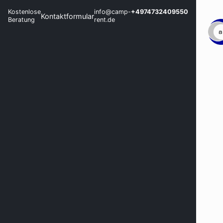
Kostenlose
info@camp-
+4974732409550
Kontaktformular
Beratung
rent.de