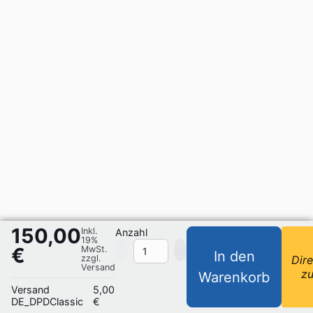
150,00
Inkl.
Anzahl
19%
€
MwSt.
In den
zzgl.
Dire
Versand
z
Warenkorb
Versand
5,00
DE_DPDClassic
€