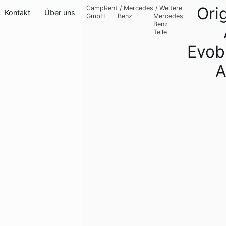
Ori
CampRent
/
Mercedes
/
Weitere
Kontakt
Über uns
GmbH
Benz
Mercedes
Benz
Teile
Evob
A