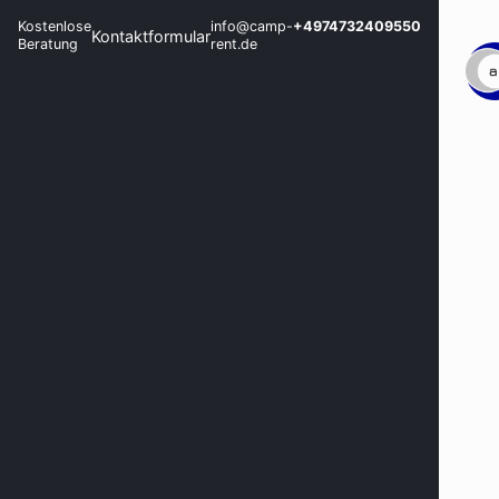
Kostenlose
info@camp-
+4974732409550
Kontaktformular
Beratung
rent.de