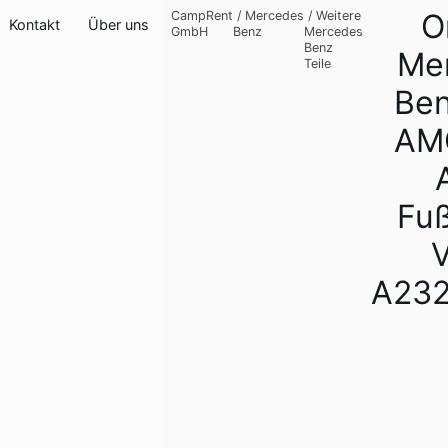
O
CampRent
/
Mercedes
/
Weitere
Kontakt
Über uns
GmbH
Benz
Mercedes
Benz
Me
Teile
Ben
AM
Fu
A23