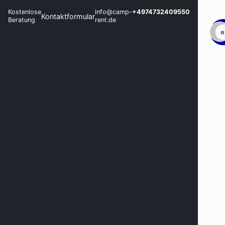
Kostenlose
info@camp-
+4974732409550
Kontaktformular
Beratung
rent.de