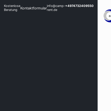
Kostenlose
info@camp-
+4974732409550
Kontaktformular
Beratung
rent.de