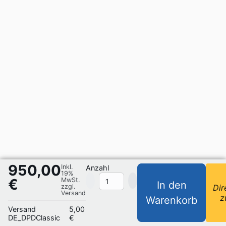
950,00
Inkl.
Anzahl
19%
€
MwSt.
In den
zzgl.
Dir
Versand
z
Warenkorb
Versand
5,00
DE_DPDClassic
€