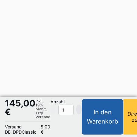
145,00
Inkl.
Anzahl
19%
€
MwSt.
In den
zzgl.
Dire
Versand
z
Warenkorb
Versand
5,00
DE_DPDClassic
€