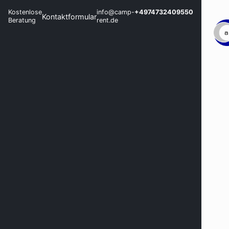
Kostenlose
info@camp-
+4974732409550
Kontaktformular
Beratung
rent.de