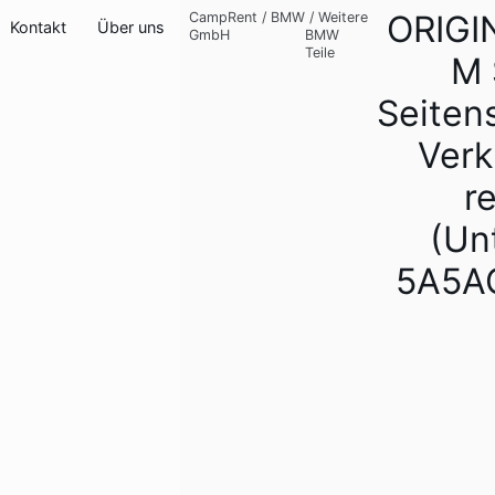
ORIG
CampRent
/
BMW
/
Weitere
Kontakt
Über uns
GmbH
BMW
Teile
M 
Seiten
Verk
r
(Unt
5A5A