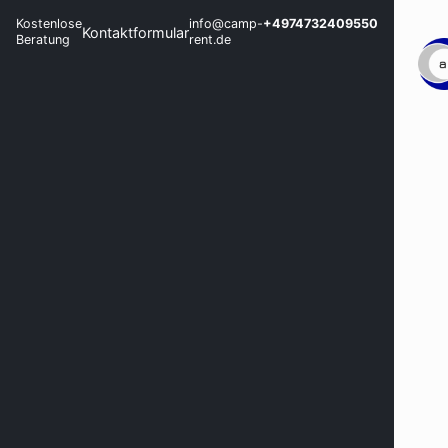
Kostenlose
info@camp-
+4974732409550
Kontaktformular
Beratung
rent.de