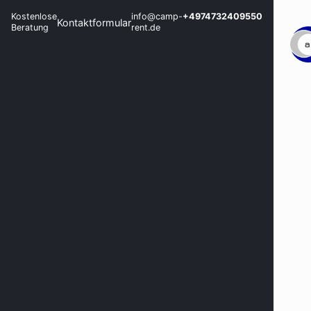
Kostenlose
info@camp-
+4974732409550
Kontaktformular
Beratung
rent.de