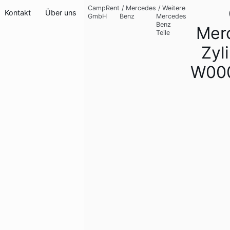
CampRent
/
Mercedes
/
Weitere
Kontakt
Über uns
GmbH
Benz
Mercedes
Benz
Mer
Teile
Zyl
W00