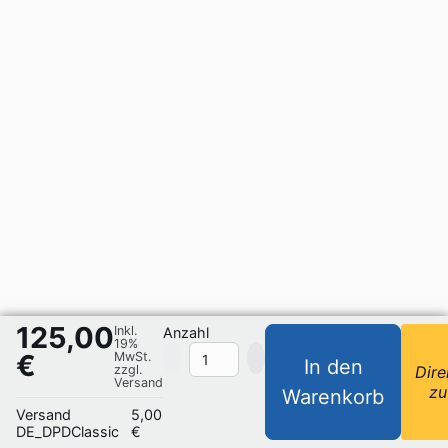
125,00
Inkl.
Anzahl
19%
€
MwSt.
In den
zzgl.
Dire
Versand
zu
Warenkorb
Versand
5,00
DE_DPDClassic
€