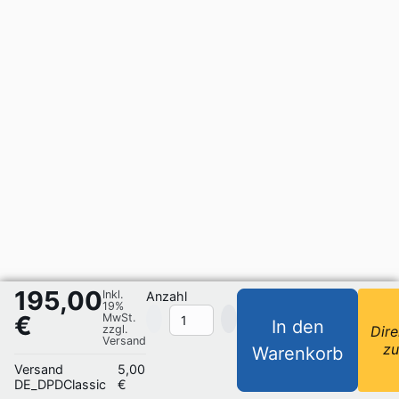
195,00
Inkl.
Anzahl
19%
€
MwSt.
In den
zzgl.
Dire
Versand
z
Warenkorb
Versand
5,00
DE_DPDClassic
€