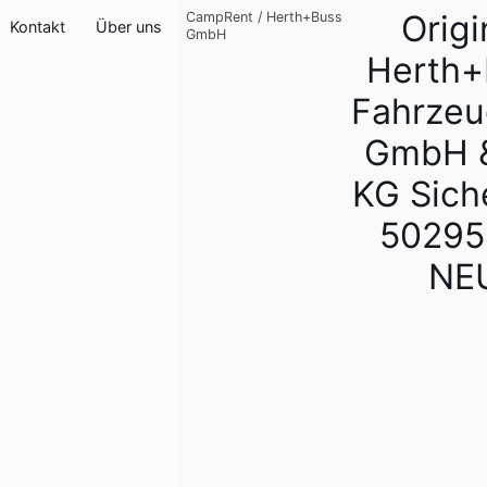
Origi
CampRent
/
Herth+Buss
Kontakt
Über uns
GmbH
Herth+
Fahrzeu
GmbH &
KG Sich
50295
NE