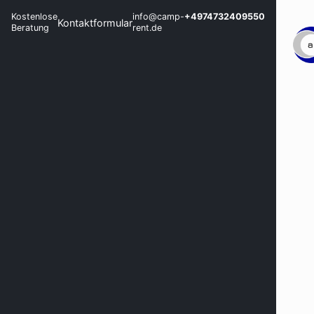
Kostenlose
info@camp-
+4974732409550
Kontaktformular
Beratung
rent.de