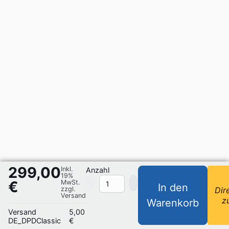
299,00
Inkl.
Anzahl
19%
€
MwSt.
In den
zzgl.
Dir
Versand
z
Warenkorb
Versand
5,00
DE_DPDClassic
€