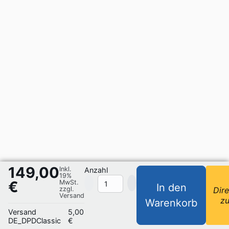
149,00
Inkl.
Anzahl
19%
€
MwSt.
In den
zzgl.
Dire
Versand
z
Warenkorb
Versand
5,00
DE_DPDClassic
€