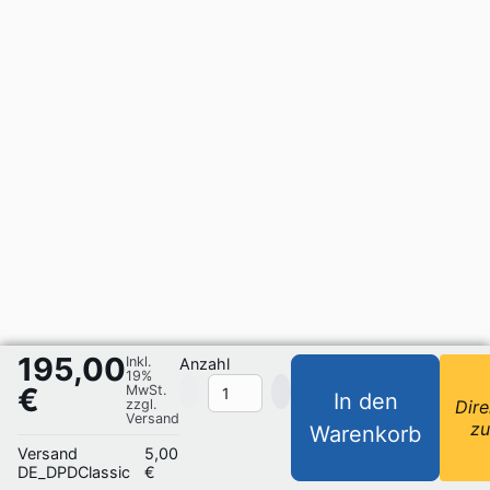
195,00
Inkl.
Anzahl
19%
€
MwSt.
In den
zzgl.
Dire
Versand
z
Warenkorb
Versand
5,00
DE_DPDClassic
€