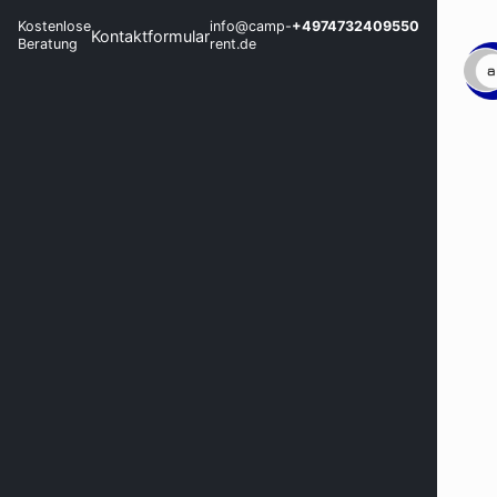
Kostenlose
info@camp-
+4974732409550
Kontaktformular
Beratung
rent.de