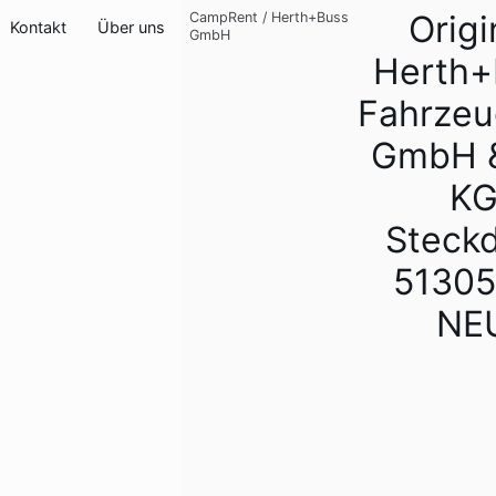
Origi
CampRent
/
Herth+Buss
Kontakt
Über uns
GmbH
Herth+
Fahrzeu
GmbH &
K
Steck
51305
NE