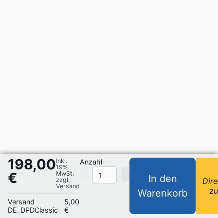
198,00
Inkl.
Anzahl
19%
€
MwSt.
In den
zzgl.
Dire
Versand
z
Warenkorb
Versand
5,00
DE_DPDClassic
€