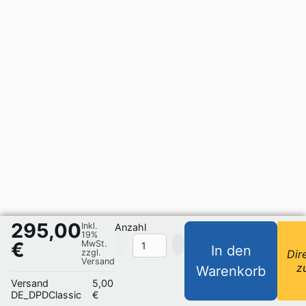
295,00
Inkl.
Anzahl
19%
€
MwSt.
In den
zzgl.
Dir
Versand
z
Warenkorb
Versand
5,00
DE_DPDClassic
€