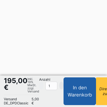
195,00
Inkl.
Anzahl
19%
€
MwSt.
In den
zzgl.
Dire
Versand
z
Warenkorb
Versand
5,00
DE_DPDClassic
€