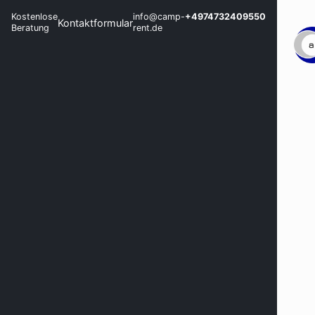
Kostenlose
info@camp-
+4974732409550
Kontaktformular
Beratung
rent.de