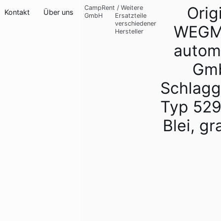
Orig
CampRent
/
Weitere
Kontakt
Über uns
GmbH
Ersatzteile
verschiedener
WEG
Hersteller
autom
Gm
Schlagg
Typ 529
Blei, gr