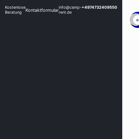
Kostenlose
info@camp-
+4974732409550
Kontaktformular
Beratung
rent.de