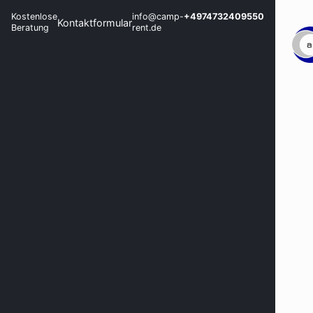
Kostenlose
info@camp-
+4974732409550
Kontaktformular
Beratung
rent.de