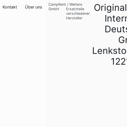
Origina
CampRent
/
Weitere
Kontakt
Über uns
GmbH
Ersatzteile
verschiedener
Inter
Hersteller
Deut
G
Lenksto
122