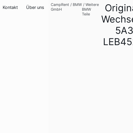
Origi
CampRent
/
BMW
/
Weitere
Kontakt
Über uns
GmbH
BMW
Teile
Wechse
5A3
LEB45