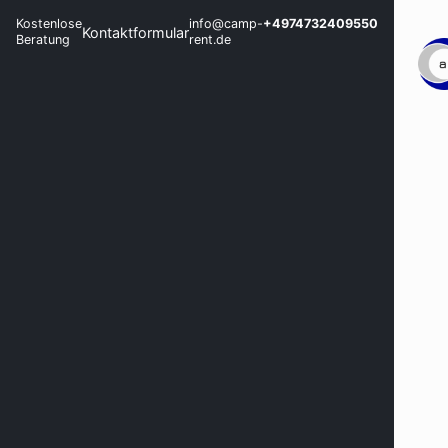
Kostenlose
info@camp-
+4974732409550
Kontaktformular
Beratung
rent.de