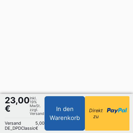
23,00
Inkl.
19%
€
MwSt.
In den
zzgl.
Direkt
Versand
zu
Warenkorb
Versand
5,00
DE_DPDClassic
€