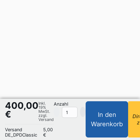
400,00
Inkl.
Anzahl
19%
€
MwSt.
In den
zzgl.
Dir
Versand
z
Warenkorb
Versand
5,00
DE_DPDClassic
€