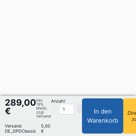
289,00
Inkl.
Anzahl
19%
€
MwSt.
In den
zzgl.
Dir
Versand
z
Warenkorb
Versand
5,00
DE_DPDClassic
€