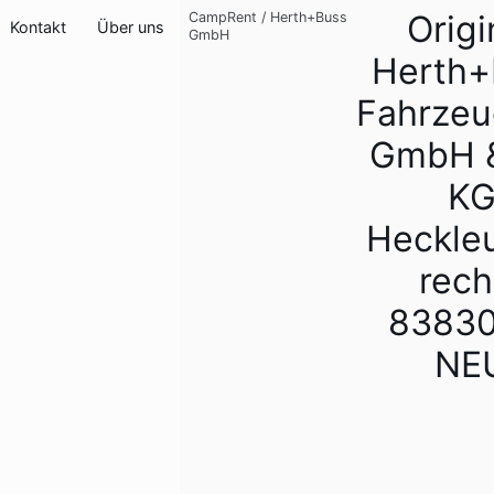
Origi
CampRent
/
Herth+Buss
Kontakt
Über uns
GmbH
Herth+
Fahrzeu
GmbH &
K
Heckle
rech
83830
NE