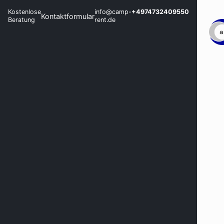
Kostenlose
info@camp-
+4974732409550
Kontaktformular
Beratung
rent.de