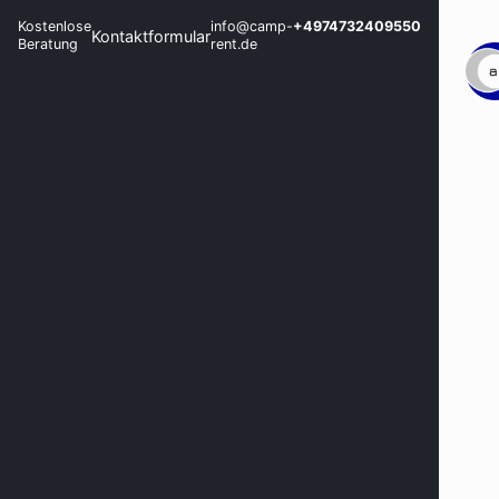
Kostenlose
info@camp-
+4974732409550
Kontaktformular
Beratung
rent.de