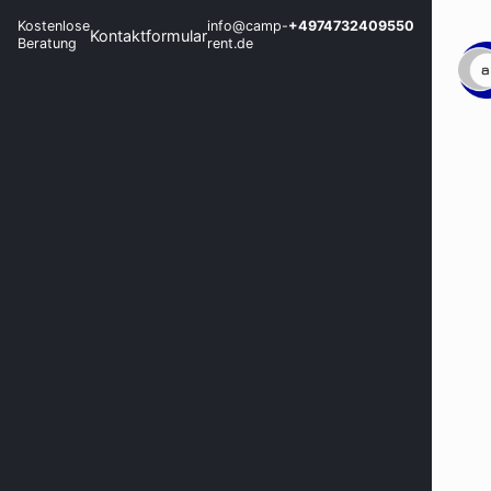
Kostenlose
info@camp-
+4974732409550
Kontaktformular
Beratung
rent.de