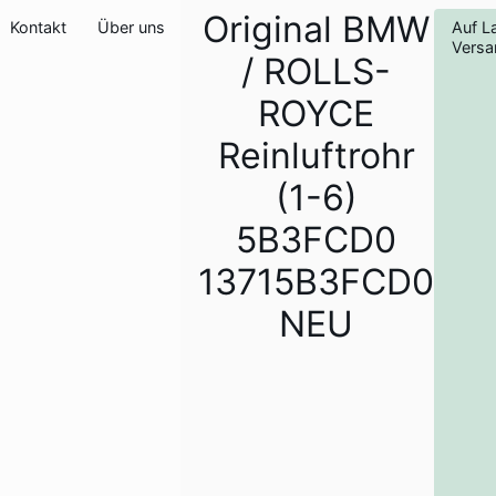
Original BMW
Kontakt
Über uns
Auf L
Versa
/ ROLLS-
ROYCE
Reinluftrohr
(1-6)
5B3FCD0
13715B3FCD0
NEU