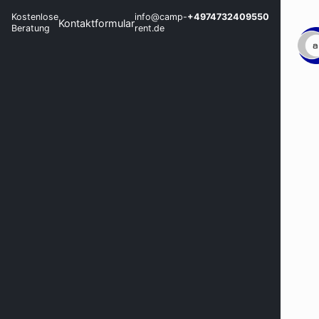
Kostenlose
info@camp-
+4974732409550
Kontaktformular
Beratung
rent.de