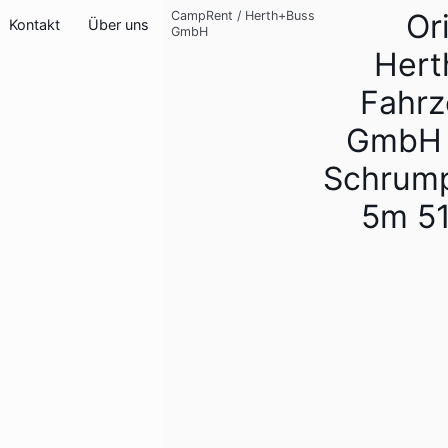
Or
CampRent
/
Herth+Buss
Kontakt
Über uns
GmbH
Hert
Fahrz
GmbH 
Schrump
5m 5