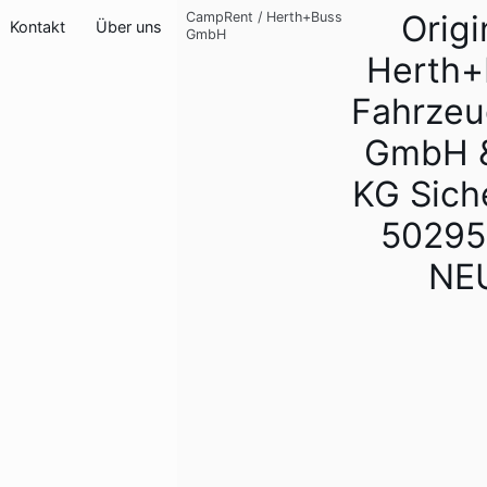
Origi
CampRent
/
Herth+Buss
Kontakt
Über uns
GmbH
Herth+
Fahrzeu
GmbH &
KG Sich
50295
NE