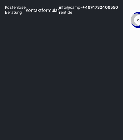
Kostenlose
info@camp-
+4974732409550
Kontaktformular
Beratung
rent.de