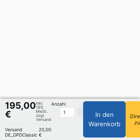
195,00
Inkl.
Anzahl
19%
€
MwSt.
In den
zzgl.
Dire
Versand
z
Warenkorb
Versand
20,00
DE_DPDClassic
€