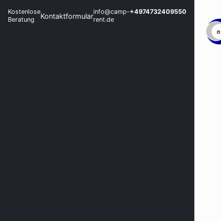
Kostenlose
info@camp-
+4974732409550
Kontaktformular
Beratung
rent.de