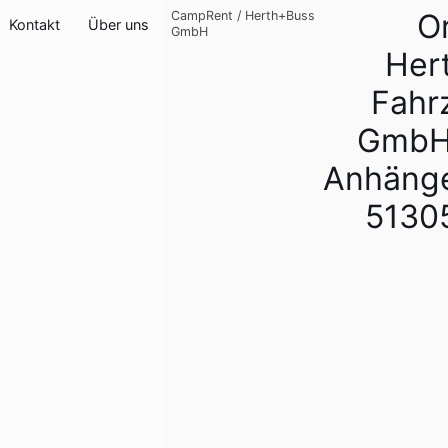
Or
CampRent
/
Herth+Buss
Kontakt
Über uns
GmbH
Her
Fahr
GmbH
Anhäng
5130