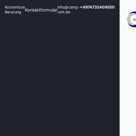
Kostenlose
info@camp-
+4974732409550
Kontaktformular
Beratung
rent.de