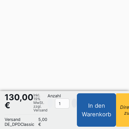
130,00
Inkl.
Anzahl
19%
€
MwSt.
In den
zzgl.
Dire
Versand
z
Warenkorb
Versand
5,00
DE_DPDClassic
€