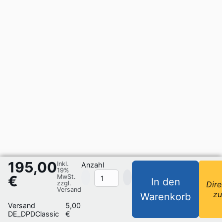
195,00
Inkl.
Anzahl
19%
€
MwSt.
In den
zzgl.
Dire
Versand
z
Warenkorb
Versand
5,00
DE_DPDClassic
€