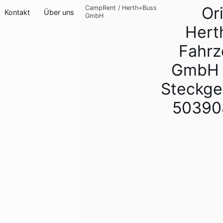
Or
CampRent
/
Herth+Buss
Kontakt
Über uns
GmbH
Hert
Fahrz
GmbH 
Steckge
50390