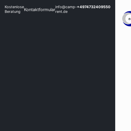
Kostenlose
info@camp-
+4974732409550
Kontaktformular
Beratung
rent.de