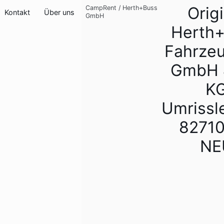
Origi
CampRent
/
Herth+Buss
Kontakt
Über uns
GmbH
Herth
Fahrzeu
GmbH 
K
Umrissl
8271
NE