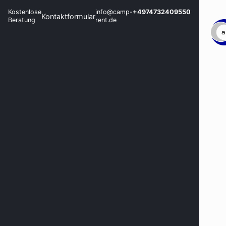
Kostenlose
info@camp-
+4974732409550
Kontaktformular
Beratung
rent.de