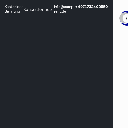
Kostenlose
info@camp-
+4974732409550
Kontaktformular
Beratung
rent.de