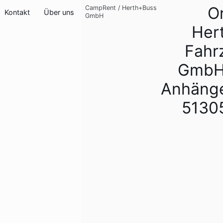
Or
CampRent
/
Herth+Buss
Kontakt
Über uns
GmbH
Her
Fahr
GmbH
Anhäng
5130