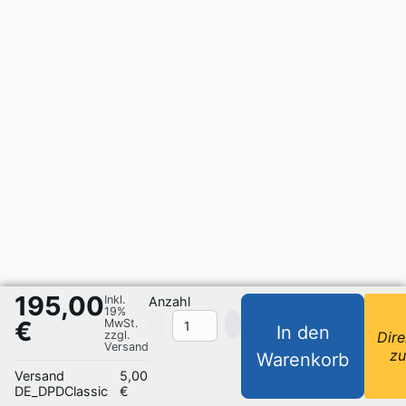
195,00
Inkl.
Anzahl
19%
€
MwSt.
In den
zzgl.
Dire
Versand
z
Warenkorb
Versand
5,00
DE_DPDClassic
€