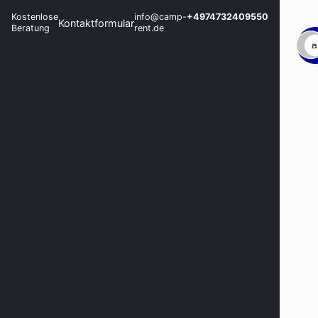
Kostenlose
info@camp-
+4974732409550
Kontaktformular
Beratung
rent.de