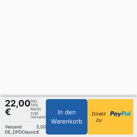
22,00
Inkl.
19%
€
MwSt.
In den
zzgl.
Direkt
Versand
zu
Warenkorb
Versand
5,00
DE_DPDClassic
€