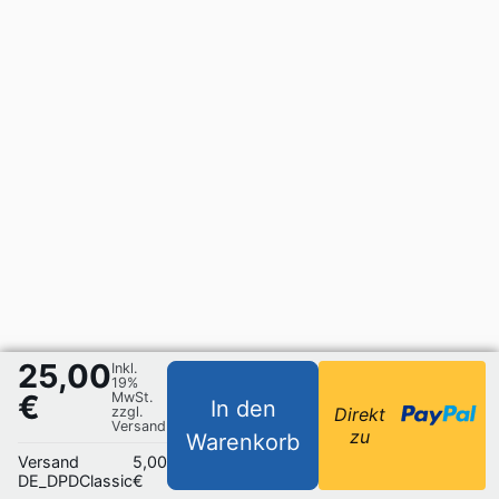
25,00
Inkl.
19%
€
MwSt.
In den
zzgl.
Direkt
Versand
zu
Warenkorb
Versand
5,00
DE_DPDClassic
€