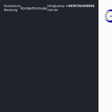
Kostenlose
info@camp-
+4974732409550
Kontaktformular
Beratung
rent.de