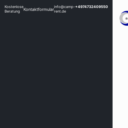
Kostenlose
info@camp-
+4974732409550
Kontaktformular
Beratung
rent.de