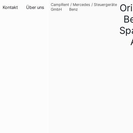
Or
CampRent
/
Mercedes
/
Steuergeräte
Kontakt
Über uns
GmbH
Benz
B
Sp