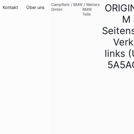
ORIG
CampRent
/
BMW
/
Weitere
Kontakt
Über uns
GmbH
BMW
Teile
M 
Seiten
Verk
links (
5A5A