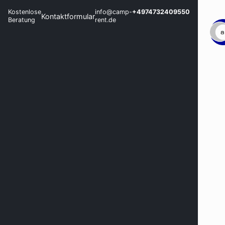
Kostenlose
info@camp-
+4974732409550
Kontaktformular
Beratung
rent.de